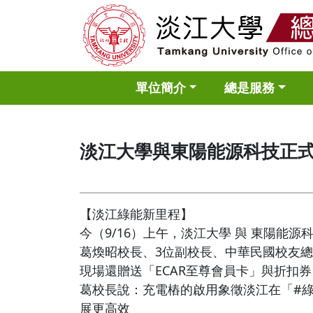
單位簡介
總是服務
淡江大學與東陽能源科技正
【淡江綠能新里程】
今（9/16）上午，淡江大學 與 東陽能源
葛煥昭校長、3位副校長、中華民國校友
現場還贈送「ECAR至尊會員卡」與折扣
葛校長說：充電樁的啟用象徵淡江在「#綠
展更高效