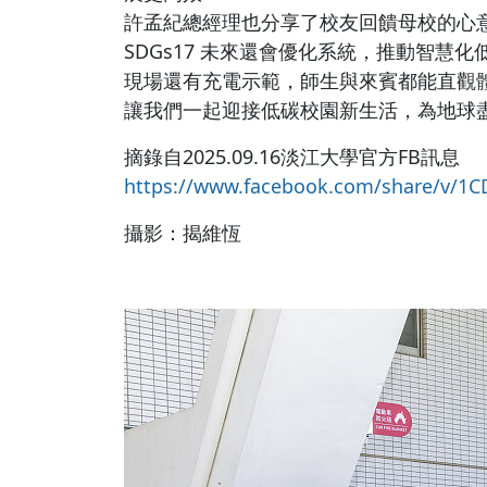
許孟紀總經理也分享了校友回饋母校的心意：
SDGs17 未來還會優化系統，推動智慧
現場還有充電示範，師生與來賓都能直觀
讓我們一起迎接低碳校園新生活，為地球
摘錄自2025.09.16淡江大學官方FB訊息
https://www.facebook.com/share/v/1
攝影：揭維恆