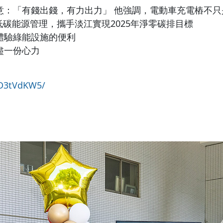
「有錢出錢，有力出力」 他強調，電動車充電樁不只是節能減
化低碳能源管理，攜手淡江實現2025年淨零碳排目標
體驗綠能設施的便利
盡一份心力
CD3tVdKW5/