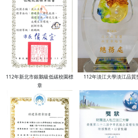
112年新北市銀鵝級低碳校園標
112年淡江大學淡江品質
章