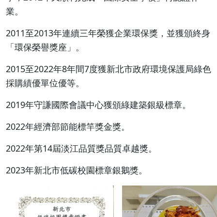
業。
2011至2013年連續三年榮獲企業環保獎，並獲頒終身
「環保榮譽獎座」。
2015至2022年8年間7度獲新北市政府環境保護局綠色
採購績優單位優等。
2019年守謙國際會議中心獲頒綠建築銀級標章。
2022年經濟部節能標竿獎金獎。
2022年第14屆淡江品質獎品質卓越獎。
2023年新北市低碳校園標章銀鵝獎。