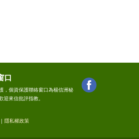
窗口
護，個資保護聯絡窗口為楊信洲秘
歡迎來信批評指教。
|
隱私權政策