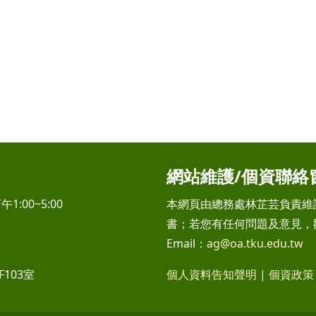
網站維護/個資聯絡
1:00~5:00
本網頁由總務處林芷芸負責維
書；若您有任何問題及意見，
Email：
ag@oa.tku.edu.tw
103室
個人資料告知聲明
|
個資政策