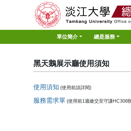
單位簡介
總是服務
黑天鵝展示廳使用須知
使用須知
(
使用前請詳閱)
服務需求單
(
使用前1週繳交至守謙HC308