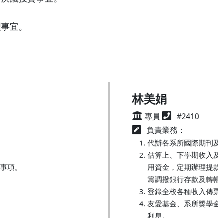
。
理事宜。
林美娟
專員
#2410
負責業務：
代辦各系所國際期刊
估算上、下學期收入
事項。
用資金，定期辦理提
籌調撥銀行存款及轉
登錄全校各種收入傳
友愛基金、系所獎學
利息。