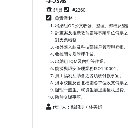
組員
#2260
負責業務：
出納組OD公文收發、整理、歸檔及登
計畫案及推廣教育處等事業單位傳票之
對支票帳務。
校外匯入款及科技部帳戶管理與登帳、
收據開立及管理作業。
出納組TQM及內控等作業。
能源與環安管理業務ISO140001。
員工福利互助會之各項收付款事宜。
淡水校園及台北校園各單位收支傳票之
辦理一般生、就貸生加退選後收退費、
臨時交辦事項。
代理人：戴紹朋 / 林美娟