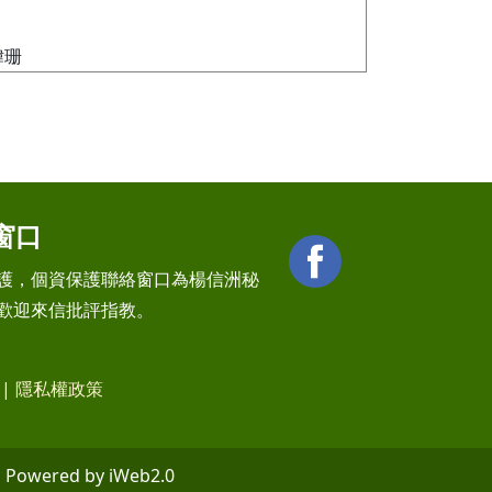
瑋珊
窗口
護，個資保護聯絡窗口為楊信洲秘
歡迎來信批評指教。
|
隱私權政策
wered by iWeb2.0