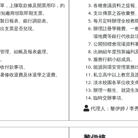
單，上陳取款條及開票用印，約
各種會議資料之提報
通知廠商領取即期支票。
支出傳票之簽收彙整
製日報表、銀行調節表。
每月定時辦理全校教職
出支票是否兌現。
辦理註冊學雜費、一
場地費等銀行代收款
公開招標會現場資料
管理、結帳及報表處理。
出納組年度預算編列
。
服務行銷小組成員。
收付款事項。
能源與環安管理業務IS
暑修收退費及休退學之退費。
私立高中以上教官及
淡水校園各單位收支
辦理一般生、就貸生
臨時交辦事項。
代理人：黎伊婷 / 李
黎伊婷