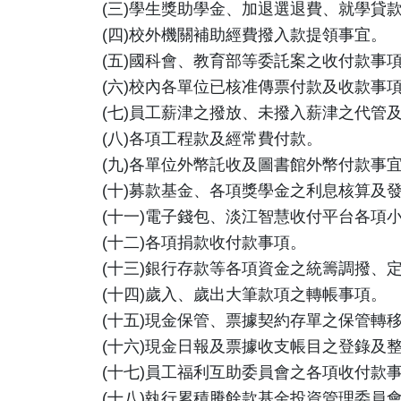
(三)學生獎助學金、加退選退費、就學貸
(四)校外機關補助經費撥入款提領事宜。
(五)國科會、教育部等委託案之收付款事
(六)校內各單位已核准傳票付款及收款事
(七)員工薪津之撥放、未撥入薪津之代管
(八)各項工程款及經常費付款。
(九)各單位外幣託收及圖書館外幣付款事
(十)募款基金、各項獎學金之利息核算及
(十一)電子錢包、淡江智慧收付平台各項
(十二)各項捐款收付款事項。
(十三)銀行存款等各項資金之統籌調撥、
(十四)歲入、歲出大筆款項之轉帳事項。
(十五)現金保管、票據契約存單之保管轉
(十六)現金日報及票據收支帳目之登錄及
(十七)員工福利互助委員會之各項收付款
(十八)執行累積賸餘款基金投資管理委員