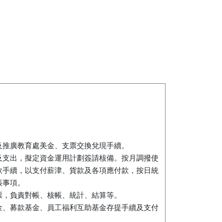
及推廣教育處美金、支票交換兌現手續。
及支出，擬定資金運用計劃簽請核備。按月調撥使
款手續，以支付薪津、貨款及各項應付款，按日統
帳事項。
票，負責對帳、核帳、統計、結算等。
金、募款基金、員工福利互助基金存提手續及支付