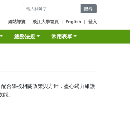
搜尋
網站導覽
|
淡江大學首頁
|
English
|
登入
總務法規
常用表單
，配合學校相關政策與方針，盡心竭力維護
效能。