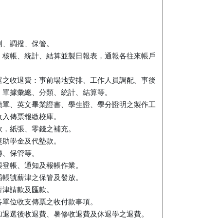
制、調撥、保管。
、核帳、統計、結算並製日報表，通報各往來帳戶
選之收退費：事前場地安排、工作人員調配。事後
、單據彙總、分類、統計、結算等。
績單、英文畢業證書、學生證、學分證明之製作工
收入傳票報繳校庫。
款，紙張、零錢之補充。
獎助學金及代墊款。
轉、保管等。
與登帳、通知及報帳作業。
局帳號薪津之保管及發放。
薪津請款及匯款。
各單位收支傳票之收付款事項。
加退選後收退費、暑修收退費及休退學之退費。