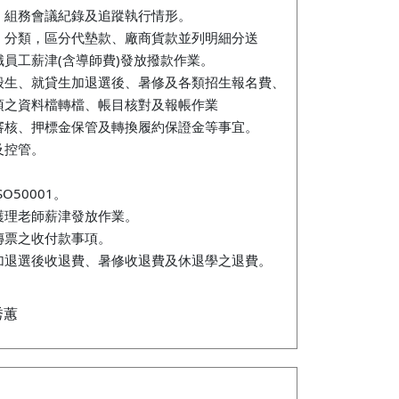
、組務會議紀錄及追蹤執行情形。
、分類，區分代墊款、廠商貨款並列明細分送
員工薪津(含導師費)發放撥款作業。
般生、就貸生加退選後、暑修及各類招生報名費、
項之資料檔轉檔、帳目核對及報帳作業
審核、押標金保管及轉換履約保證金等事宜。
及控管。
O50001。
護理老師薪津發放作業。
傳票之收付款事項。
加退選後收退費、暑修收退費及休退學之退費。
秀蕙