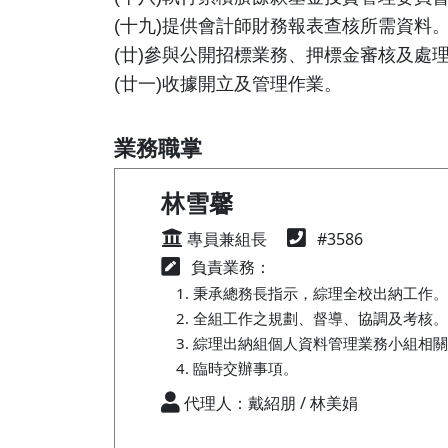
(十九)提供會計師財務報表查核所需資料
(廿)參與公開招標業務、押標金審核及處
(廿一)收據開立及管理作業。
業務職掌
林雪馨
專員兼組長
#3586
負責業務：
秉承總務長指示，綜理全校出納工作。
全組工作之規劃、督導、協調及考核。
綜理出納組個人資料管理業務小組相關
臨時交辦事項。
代理人：戴紹朋 / 林美娟