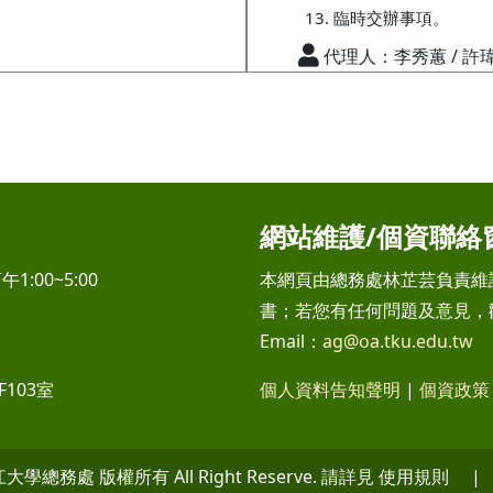
臨時交辦事項。
代理人：李秀蕙 / 許
網站維護/個資聯絡
1:00~5:00
本網頁由總務處林芷芸負責維
書；若您有任何問題及意見，
Email：
ag@oa.tku.edu.tw
103室
個人資料告知聲明
|
個資政策
 淡江大學總務處 版權所有 All Right Reserve. 請詳見 使用規則 | Po