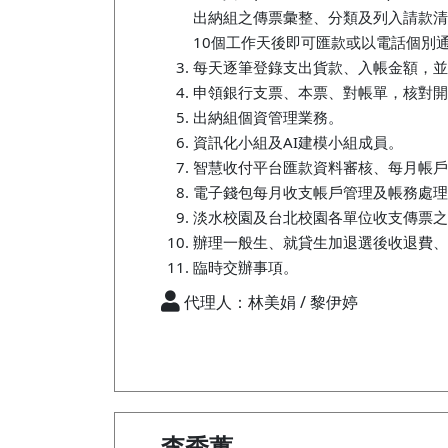
出納組之傳票彙整、分類及列入請款清
10個工作天後即可匯款或以電話個別
每天逐筆登錄支出貨款、入帳金額，並
申領銀行支票、本票、對帳單，核對開
出納組個資管理業務。
資訊化小組及AI建模小組成員。
智慧收付平台匯款資料審核、每月帳戶
電子錢包每月收支帳戶管理及帳務處理
淡水校園及台北校園各單位收支傳票之
辦理一般生、就貸生加退選後收退費、
臨時交辦事項。
代理人：林美娟 / 黎伊婷
李秀蕙