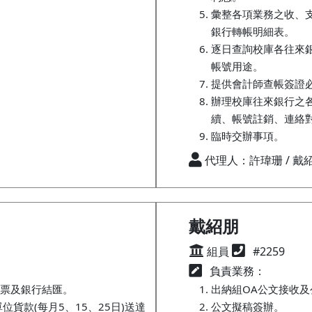
彙整各項業務之收、
銀行轉帳明細表。
逐日查詢校庫各往來
帳號用途。
提供會計師查帳簽證
辦理校庫往來銀行之
續、帳號註銷、連絡
臨時交辦事項。
代理人：許瑋珊 / 戴
戴紹朋
組員
#2259
負責業務：
票及銀行結匯。
出納組OA公文接收
單位貨款(每月5、15、25日)送達
公文擬稿簽辦。