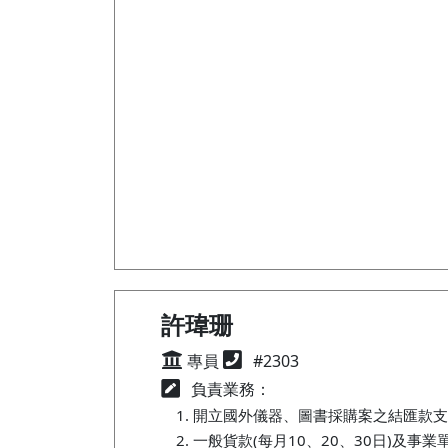
許瑋珊
專員
#2303
負責業務：
開立國外儀器、圖書採購案之結匯款支
一般貨款(每月10、20、30日)及事業