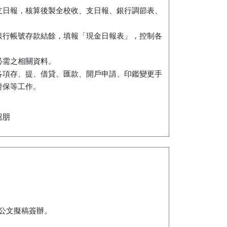
支日報，核算後製全校收、支日報、銀行調節表、
銀行帳號存款結餘，填報「現金日報表」，控制各
必需之相關資料。
各項存、提、借貸、匯款、開戶申請、印鑑變更手
對保等工作。
紹朋
及公文擬稿簽辦。