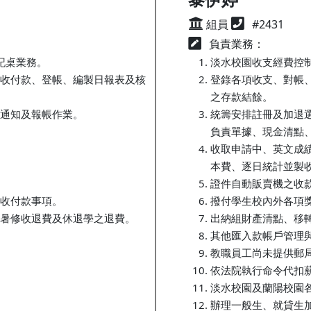
組員
#2431
負責業務：
記桌業務。
淡水校園收支經費控
收付款、登帳、編製日報表及核
登錄各項收支、對帳
之存款結餘。
通知及報帳作業。
統籌安排註冊及加退
負責單據、現金清點
收取申請中、英文成
本費、逐日統計並製
證件自動販賣機之收
收付款事項。
撥付學生校內外各項
暑修收退費及休退學之退費。
出納組財產清點、移
其他匯入款帳戶管理
教職員工尚未提供郵
依法院執行命令代扣
淡水校園及蘭陽校園
辦理一般生、就貸生