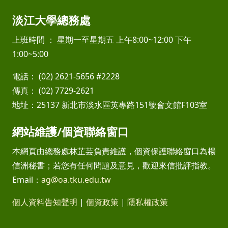
淡江大學總務處
上班時間 ： 星期一至星期五 上午8:00~12:00 下午
1:00~5:00
電話： (02) 2621-5656 #2228
傳真： (02) 7729-2621
地址：25137 新北市淡水區英專路151號會文館F103室
網站維護/個資聯絡窗口
本網頁由總務處林芷芸負責維護，個資保護聯絡窗口為楊
信洲秘書；若您有任何問題及意見，歡迎來信批評指教。
Email：
ag@oa.tku.edu.tw
個人資料告知聲明
|
個資政策
|
隱私權政策