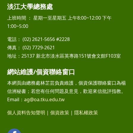
淡江大學總務處
上班時間 ： 星期一至星期五 上午8:00~12:00 下午
1:00~5:00
電話： (02) 2621-5656 #2228
傳真： (02) 7729-2621
地址：25137 新北市淡水區英專路151號會文館F103室
網站維護/個資聯絡窗口
本網頁由總務處林芷芸負責維護，個資保護聯絡窗口為楊
信洲秘書；若您有任何問題及意見，歡迎來信批評指教。
Email：
ag@oa.tku.edu.tw
個人資料告知聲明
|
個資政策
|
隱私權政策