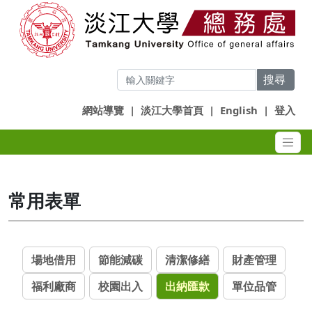
搜尋
網站導覽
|
淡江大學首頁
|
English
|
登入
常用表單
場地借用
節能減碳
清潔修繕
財產管理
福利廠商
校園出入
出納匯款
單位品管