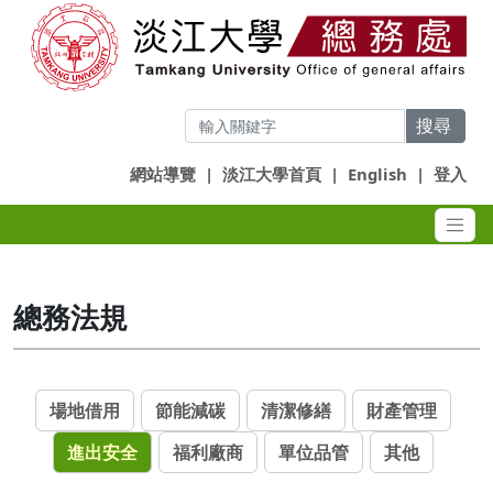
搜尋
網站導覽
|
淡江大學首頁
|
English
|
登入
總務法規
場地借用
節能減碳
清潔修繕
財產管理
進出安全
福利廠商
單位品管
其他