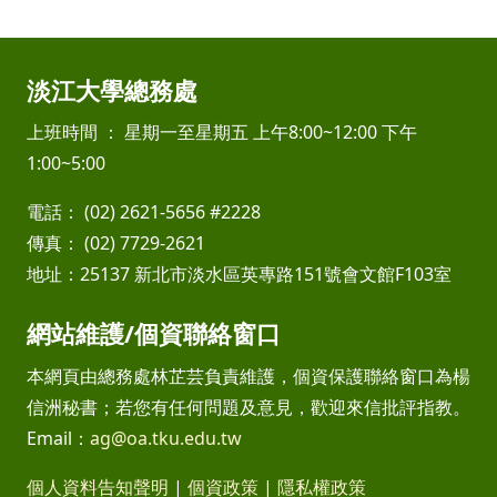
淡江大學總務處
上班時間 ： 星期一至星期五 上午8:00~12:00 下午
1:00~5:00
電話： (02) 2621-5656 #2228
傳真： (02) 7729-2621
地址：25137 新北市淡水區英專路151號會文館F103室
網站維護/個資聯絡窗口
本網頁由總務處林芷芸負責維護，個資保護聯絡窗口為楊
信洲秘書；若您有任何問題及意見，歡迎來信批評指教。
Email：
ag@oa.tku.edu.tw
個人資料告知聲明
|
個資政策
|
隱私權政策