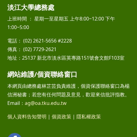
淡江大學總務處
上班時間 ： 星期一至星期五 上午8:00~12:00 下午
1:00~5:00
電話： (02) 2621-5656 #2228
傳真： (02) 7729-2621
地址：25137 新北市淡水區英專路151號會文館F103室
網站維護/個資聯絡窗口
本網頁由總務處林芷芸負責維護，個資保護聯絡窗口為楊
信洲秘書；若您有任何問題及意見，歡迎來信批評指教。
Email：
ag@oa.tku.edu.tw
個人資料告知聲明
|
個資政策
|
隱私權政策