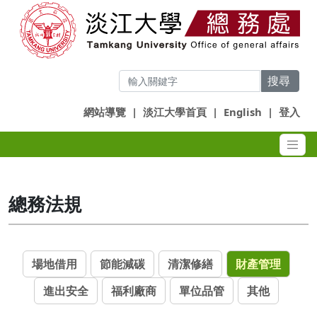
搜尋
網站導覽
|
淡江大學首頁
|
English
|
登入
總務法規
場地借用
節能減碳
清潔修繕
財產管理
進出安全
福利廠商
單位品管
其他