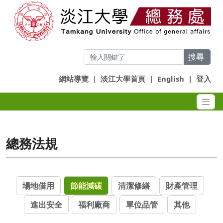
搜尋
網站導覽
|
淡江大學首頁
|
English
|
登入
總務法規
場地借用
節能減碳
清潔修繕
財產管理
進出安全
福利廠商
單位品管
其他